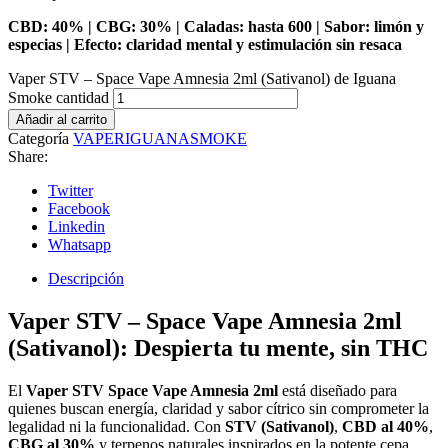
CBD: 40% | CBG: 30% | Caladas: hasta 600 | Sabor: limón y
especias | Efecto: claridad mental y estimulación sin resaca
Vaper STV – Space Vape Amnesia 2ml (Sativanol) de Iguana
Smoke cantidad
Añadir al carrito
Categoría
VAPERIGUANASMOKE
Share:
Twitter
Facebook
Linkedin
Whatsapp
Descripción
Vaper STV – Space Vape Amnesia 2ml
(Sativanol): Despierta tu mente, sin THC
El
Vaper STV Space Vape Amnesia 2ml
está diseñado para
quienes buscan energía, claridad y sabor cítrico sin comprometer la
legalidad ni la funcionalidad. Con
STV (Sativanol)
,
CBD al 40%
,
CBG al 30%
y terpenos naturales inspirados en la potente cepa