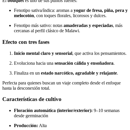
El
bouquet
es uno de sus puntos fuertes:
Fenotipo sativa/índica: aromas a
yogur de fresa, piña, pera y
melocotón
, con toques florales, licorosos y dulces.
Fenotipo más sativo: notas
amaderadas y especiadas
, más
cercanas al perfil clásico de Malawi.
Efecto con tres fases
Inicio mental claro y sensorial
, que activa los pensamientos.
Evoluciona hacia una
sensación cálida y ensoñadora
.
Finaliza en un
estado narcótico, agradable y relajante
.
Perfecta para quienes buscan un viaje completo desde el enfoque
hasta la desconexión total.
Características de cultivo
Floración automática (interior/exterior):
9–10 semanas
desde germinación
Producción:
Alta