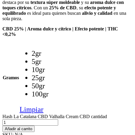
destaca por su
textura súper moldeable
y su
aroma dulce con
toques cítricos
. Con un
25% de CBD
, su
efecto potente y
equilibrado
es ideal para quienes buscan
alivio y calidad
en una
sola pieza.
CBD 25% | Aroma dulce y cítrico | Efecto potente | THC
<0,2%
2gr
5gr
10gr
25gr
Gramos
50gr
100gr
Limpiar
Hash La Catalana CBD Valhalla Cream CBD cantidad
Añadir al carrito
SKU:
N/A