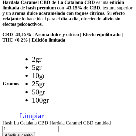
Hardala Caramel CBD
de
La Catalana CBD
es una
edición
limitada
de
hash premium
con
43,15% de CBD
, textura superior
y un
aroma dulce acaramelado con toques cítricos
. Su
efecto
relajante
lo hace ideal para el
día a día
, ofreciendo
alivio sin
efectos psicoactivos
.
CBD 43,15% | Aroma dulce y cítrico | Efecto equilibrado |
THC <0.2% | Edición limitada
2gr
5gr
10gr
25gr
Gramos
50gr
100gr
Limpiar
Hash La Catalana CBD Hardala Caramel CBD cantidad
Añadir al carrito