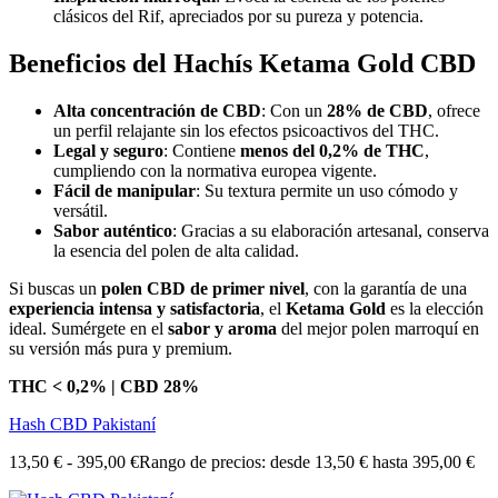
clásicos del Rif, apreciados por su pureza y potencia.
Beneficios del Hachís Ketama Gold CBD
Alta concentración de CBD
: Con un
28% de CBD
, ofrece
un perfil relajante sin los efectos psicoactivos del THC.
Legal y seguro
: Contiene
menos del 0,2% de THC
,
cumpliendo con la normativa europea vigente.
Fácil de manipular
: Su textura permite un uso cómodo y
versátil.
Sabor auténtico
: Gracias a su elaboración artesanal, conserva
la esencia del polen de alta calidad.
Si buscas un
polen CBD de primer nivel
, con la garantía de una
experiencia intensa y satisfactoria
, el
Ketama Gold
es la elección
ideal. Sumérgete en el
sabor y aroma
del mejor polen marroquí en
su versión más pura y premium.
THC < 0,2% |
CBD 28%
Hash CBD Pakistaní
13,50
€
-
395,00
€
Rango de precios: desde 13,50 € hasta 395,00 €