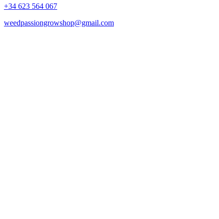
+34 623 564 067
weedpassiongrowshop@gmail.com
Copyright © 2025 Weed Passion | Todos los derechos reservados.