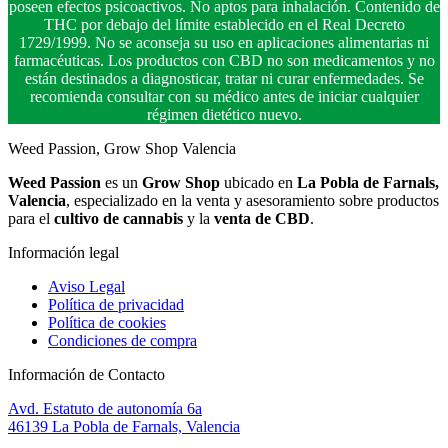
poseen efectos psicoactivos. No aptos para inhalación. Contenido de
THC por debajo del límite establecido en el Real Decreto
1729/1999. No se aconseja su uso en aplicaciones alimentarias ni
farmacéuticas. Los productos con CBD no son medicamentos y no
están destinados a diagnosticar, tratar ni curar enfermedades. Se
recomienda consultar con su médico antes de iniciar cualquier
régimen dietético nuevo.
Weed Passion, Grow Shop Valencia
Weed Passion
es un
Grow Shop
ubicado en
La Pobla de Farnals,
Valencia
, especializado en la venta y asesoramiento sobre productos
para el
cultivo de cannabis
y la
venta de CBD
.
Información legal
Aviso Legal
Política de privacidad
Política de cookies
Condiciones de compra
Información de Contacto
Avd. Estatuto de autonomía 6a
46139 La Pobla de Farnals, Valencia